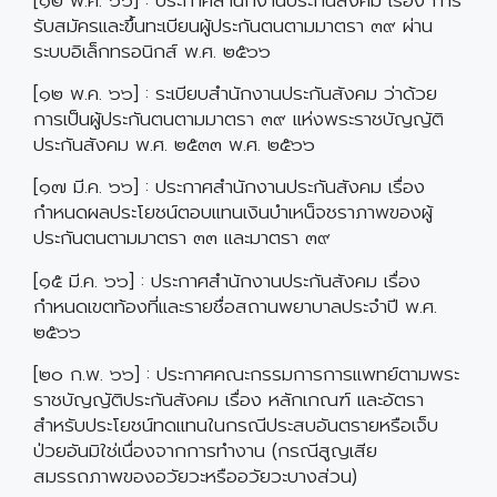
รับสมัครและขึ้นทะเบียนผู้ประกันตนตามมาตรา ๓๙ ผ่าน
ระบบอิเล็กทรอนิกส์ พ.ศ. ๒๕๖๖
[๑๒ พ.ค. ๖๖] : ระเบียบสำนักงานประกันสังคม ว่าด้วย
การเป็นผู้ประกันตนตามมาตรา ๓๙ แห่งพระราชบัญญัติ
ประกันสังคม พ.ศ. ๒๕๓๓ พ.ศ. ๒๕๖๖
[๑๗ มี.ค. ๖๖] : ประกาศสำนักงานประกันสังคม เรื่อง
กำหนดผลประโยชน์ตอบแทนเงินบำเหน็จชราภาพของผู้
ประกันตนตามมาตรา ๓๓ และมาตรา ๓๙
[๑๕ มี.ค. ๖๖] : ประกาศสำนักงานประกันสังคม เรื่อง
กำหนดเขตท้องที่และรายชื่อสถานพยาบาลประจำปี พ.ศ.
๒๕๖๖
[๒๐ ก.พ. ๖๖] : ประกาศคณะกรรมการการแพทย์ตามพระ
ราชบัญญัติประกันสังคม เรื่อง หลักเกณฑ์ และอัตรา
สำหรับประโยชน์ทดแทนในกรณีประสบอันตรายหรือเจ็บ
ป่วยอันมิใช่เนื่องจากการทำงาน (กรณีสูญเสีย
สมรรถภาพของอวัยวะหรืออวัยวะบางส่วน)