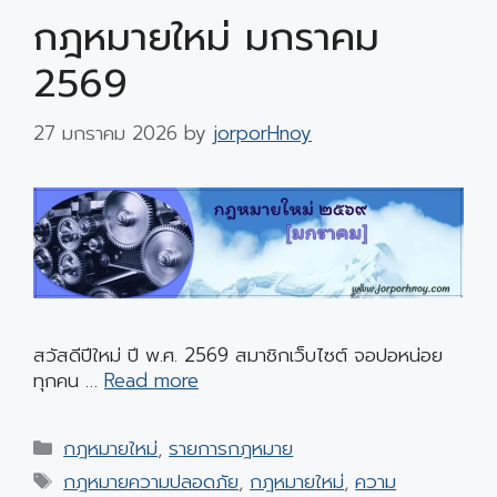
กฎหมายใหม่ มกราคม
2569
27 มกราคม 2026
by
jorporHnoy
สวัสดีปีใหม่ ปี พ.ศ. 2569 สมาชิกเว็บไซต์ จอปอหน่อย
ทุกคน …
Read more
Categories
กฎหมายใหม่
,
รายการกฎหมาย
Tags
กฎหมายความปลอดภัย
,
กฎหมายใหม่
,
ความ