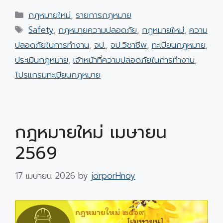
Categories
กฎหมายใหม่
,
รายการกฎหมาย
Tags
Safety
,
กฎหมายความปลอดภัย
,
กฎหมายใหม่
,
ความ
ปลอดภัยในการทำงาน
,
จป.
,
จป.วิชาชีพ
,
ทะเบียนกฎหมาย
,
ประเมินกฎหมาย
,
เจ้าหน้าที่ความปลอดภัยในการทำงาน
,
โปรแกรมทะเบียนกฎหมาย
กฎหมายใหม่ เมษายน
2569
17 เมษายน 2026
by
jorporHnoy