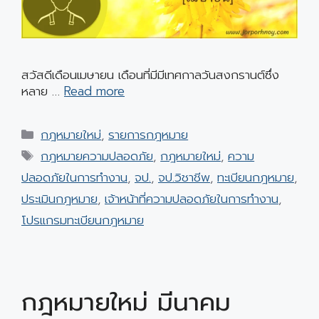
สวัสดีเดือนเมษายน เดือนที่มีมีเทศกาลวันสงกรานต์ซึ่ง
หลาย …
Read more
Categories
กฎหมายใหม่
,
รายการกฎหมาย
Tags
กฎหมายความปลอดภัย
,
กฎหมายใหม่
,
ความ
ปลอดภัยในการทำงาน
,
จป.
,
จป.วิชาชีพ
,
ทะเบียนกฎหมาย
,
ประเมินกฎหมาย
,
เจ้าหน้าที่ความปลอดภัยในการทำงาน
,
โปรแกรมทะเบียนกฎหมาย
กฎหมายใหม่ มีนาคม