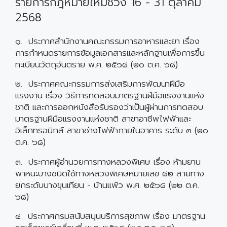
รายการกฎหมายใหม่ช่วง 16 - 31 ตุลาคม
2568
๑. ประกาศสำนักงานคณะกรรมการอาหารและยา เรื่อง
การกำหนดรายการข้อมูลเอกสารและหลักฐานเพื่อการขึ้น
ทะเบียนวัตถุอันตราย พ.ศ. ๒๕๖๘ (๒๐ ต.ค. ๖๘)
๒. ประกาศคณะกรรมการส่งเสริมการพัฒนาฝีมือ
แรงงาน เรื่อง วิธีการทดสอบมาตรฐานฝีมือแรงงานแห่ง
ชาติ และการออกหนังสือรับรองว่าเป็นผู้ผ่านการทดสอบ
มาตรฐานฝีมือแรงงานแห่งชาติ สาขาอาชีพไฟฟ้าและ
อิเล็กทรอนิกส์ สาขาช่างไฟฟ้าภายในอาคาร ระดับ ๓ (๒๐
ต.ค. ๖๘)
๓. ประกาศผู้อำนวยการทางหลวงพิเศษ เรื่อง ห้ามยาน
พาหนะบางชนิดใช้ทางหลวงพิเศษหมายเลข ๘๒ สายทาง
ยกระดับบางขุนเทียน - บ้านแพ้ว พ.ศ. ๒๕๖๘ (๒๒ ต.ค.
๖๘)
๔. ประกาศกรมสนับสนุนบริการสุขภาพ เรื่อง มาตรฐาน