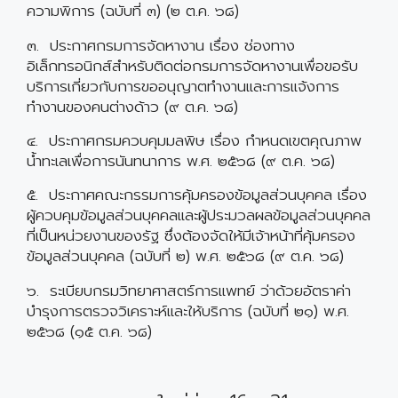
ความพิการ (ฉบับที่ ๓) (๒ ต.ค. ๖๘)
๓. ประกาศกรมการจัดหางาน เรื่อง ช่องทาง
อิเล็กทรอนิกส์สำหรับติดต่อกรมการจัดหางานเพื่อขอรับ
บริการเกี่ยวกับการขออนุญาตทำงานและการแจ้งการ
ทำงานของคนต่างด้าว (๙ ต.ค. ๖๘)
๔. ประกาศกรมควบคุมมลพิษ เรื่อง กำหนดเขตคุณภาพ
น้ำทะเลเพื่อการนันทนาการ พ.ศ. ๒๕๖๘ (๙ ต.ค. ๖๘)
๕. ประกาศคณะกรรมการคุ้มครองข้อมูลส่วนบุคคล เรื่อง
ผู้ควบคุมข้อมูลส่วนบุคคลและผู้ประมวลผลข้อมูลส่วนบุคคล
ที่เป็นหน่วยงานของรัฐ ซึ่งต้องจัดให้มีเจ้าหน้าที่คุ้มครอง
ข้อมูลส่วนบุคคล (ฉบับที่ ๒) พ.ศ. ๒๕๖๘ (๙ ต.ค. ๖๘)
๖. ระเบียบกรมวิทยาศาสตร์การแพทย์ ว่าด้วยอัตราค่า
บำรุงการตรวจวิเคราะห์และให้บริการ (ฉบับที่ ๒๑) พ.ศ.
๒๕๖๘ (๑๕ ต.ค. ๖๘)