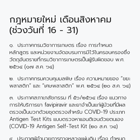
กฎหมายใหม่ เดือนสิงหาคม
(ช่วงวันที่ 16 - 31)
๑. ประกาศกรมวิชาการเกษตร เรื่อง การกำหนด
หลักสูตร และหน่วยงานจัดอบรมการมีไว้ในครอบครองซึ่ง
วัตถุอันตรายที่กรมวิชาการเกษตรเป็นผู้รับผิดชอบ พ.ศ.
๒๕๖๔ (๑๗ ส.ค. ๖๔)
๒. ประกาศกรมควบคุมมลพิษ เรื่อง ความหมายของ “ขยะ
พลาสติก” และ “เศษพลาสติก” พ.ศ. ๒๕๖๔ (๒๐ ส.ค. ๖๔)
๓. ประกาศสภาเภสัชกรรม ที่ ๕๖/๒๕๖๔ เรื่อง แนวทาง
การให้บริการยา favipiravir และยาจำเป็นแก่ผู้ป่วยที่มีผล
ตรวจเป็นบวกด้วยชุดตรวจสำหรับ COVID-19 ประเภท
Antigen Test Kits แบบตรวจหาแอนติเจนด้วยตนเอง
(COVID-19 Antigen Self-Test Kit (๒๐ ส.ค. ๖๔)
๔. ประกาศผู้อำนวยการทางหลวงแผ่นดิน เรื่อง กำหนด