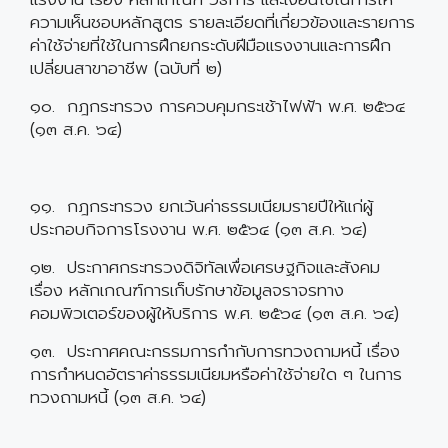
ความเห็นชอบหลักสูตร รายละเอียดที่เกี่ยวข้องและรายการ
ค่าใช้จ่ายที่ใช้ในการฝึกยกระดับฝีมือแรงงานและการฝึก
เปลี่ยนสาขาอาชีพ (ฉบับที่ ๒)
๑๐. กฎกระทรวง การควบคุมกระเช้าไฟฟ้า พ.ศ. ๒๕๖๔
(๑๓ ส.ค. ๖๔)
๑๑. กฎกระทรวง ยกเว้นค่าธรรมเนียมรายปีให้แก่ผู้
ประกอบกิจการโรงงาน พ.ศ. ๒๕๖๔ (๑๓ ส.ค. ๖๔)
๑๒. ประกาศกระทรวงดิจิทัลเพื่อเศรษฐกิจและสังคม
เรื่อง หลักเกณฑ์การเก็บรักษาข้อมูลจราจรทาง
คอมพิวเตอร์ของผู้ให้บริการ พ.ศ. ๒๕๖๔ (๑๓ ส.ค. ๖๔)
๑๓. ประกาศคณะกรรมการกำกับการทวงถามหนี้ เรื่อง
การกำหนดอัตราค่าธรรมเนียมหรือค่าใช้จ่ายใด ๆ ในการ
ทวงถามหนี้ (๑๓ ส.ค. ๖๔)