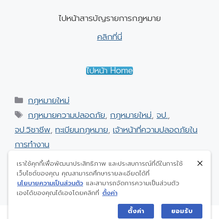
ไปหน้าสารบัญรายการกฎหมาย
คลิกที่นี่
ไปหน้า Home
Categories
กฎหมายใหม่
Tags
กฎหมายความปลอดภัย
,
กฎหมายใหม่
,
จป.
,
จป.วิชาชีพ
,
ทะเบียนกฎหมาย
,
เจ้าหน้าที่ความปลอดภัยใน
การทำงาน
กฎหมายใหม่ เดือนกรกฎาคม 2564
เราใช้คุกกี้เพื่อพัฒนาประสิทธิภาพ และประสบการณ์ที่ดีในการใช้
กฎหมายใหม่ เดือนกันยายน 2564
เว็บไซต์ของคุณ คุณสามารถศึกษารายละเอียดได้ที่
นโยบายความเป็นส่วนตัว
และสามารถจัดการความเป็นส่วนตัว
เองได้ของคุณได้เองโดยคลิกที่
ตั้งค่า
ตั้งค่า
ยอมรับ