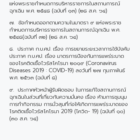
แห่งพระราชกำหนดการบริหารราชการในสถานการณ์
ฉุกเฉิน พ.ศ. ๒๕๔๘ (ฉบับที่ ๑๓) (๒๘ ส.ค. ๖๔)
๗. ข้อกำหนดออกตามความในมาตรา ๙ แห่งพระราช
กำหนดการบริหารราชการในสถานการณ์ฉุกเฉิน พ.ศ.
๒๕๔๘(ฉบับที่ ๓๒) (๒๘ ส.ค. ๖๔)
๘. ประกาศ ก.บ.ศป. เรื่อง การขยายระยะเวลาการใช้บังคับ
ประกาศ ก.บ.ศป. เรื่อง มาตรการป้องกันการแพร่ระบาด
ของโรคติดเชื้อไวรัสโคโรนา ๒๐๑๙ (Coronavirus
Diseases 2019 : COVID-19) ลงวันที่ ๒๗ กุมภาพันธ์
พ.ศ. ๒๕๖๓ (ฉบับที่ ๘)
๙. ประกาศหัวหน้าผู้รับผิดชอบ ในการแก้ไขสถานการณ์
ฉุกเฉินในส่วนที่เกี่ยวกับความมั่นคง เรื่อง ห้ามการชุมนุม
การทำกิจกรรม การมั่วสุมที่ก่อให้เกิดการแพร่ระบาดของ
โรคติดเชื้อไวรัสโคโรนา 2019 (โควิด- 19) (ฉบับที่ ๑๐)
(๓๐ ส.ค. ๖๔)