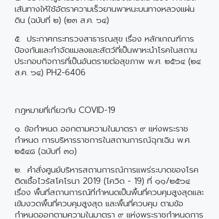
เส้นทางให้ใช้อัตราความเร็วยานพาหนะบนทางหลวงแผ่น
ดิน (ฉบับที่ ๒) (๒๓ ส.ค. ๖๔)
๕. ประกาศกระทรวงสาธารณสุข เรื่อง หลักเกณฑ์การ
ป้องกันและกำจัดแมลงและสัตว์ที่เป็นพาหะนำโรคในสถาน
ประกอบกิจการที่เป็นอันตรายต่อสุขภาพ พ.ศ. ๒๕๖๔ (๒๔
ส.ค. ๖๔) PH2-6406
กฎหมายที่เกี่ยวกับ COVID-19
๑. ข้อกำหนด ออกตามความในมาตรา ๙ แห่งพระราช
กำหนด การบริหารราชการในสถานการณ์ฉุกเฉิน พ.ศ.
๒๕๔๘ (ฉบับที่ ๓๐)
๒. คำสั่งศูนย์บริหารสถานการณ์การแพร่ระบาดของโรค
ติดเชื้อไวรัสโคโรนา 2019 (โควิด - 19) ที่ ๑๑/๒๕๖๔
เรื่อง พื้นที่สถานการณ์ที่กำหนดเป็นพื้นที่ควบคุมสูงสุดและ
เข้มงวดพื้นที่ควบคุมสูงสุด และพื้นที่ควบคุม ตามข้อ
กำหนดออกตามความในมาตรา ๙ แห่งพระราชกำหนดการ