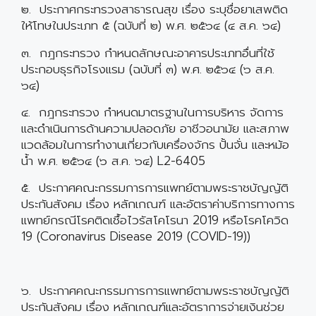
๒. ประกาศกระทรวงสาธารณสุข เรื่อง ระบุชื่อยาเสพติด
ให้โทษในประเภท ๕ (ฉบับที่ ๒) พ.ศ. ๒๕๖๔ (๔ ส.ค. ๖๔)
๓. กฎกระทรวง กำหนดลักษณะอาคารประเภทอื่นที่ใช้
ประกอบธุรกิจโรงแรม (ฉบับที่ ๓) พ.ศ. ๒๕๖๔ (๖ ส.ค.
๖๔)
๔. กฎกระทรวง กำหนดมาตรฐานในการบริหาร จัดการ
และดำเนินการด้านความปลอดภัย อาชีวอนามัย และสภาพ
แวดล้อมในการทำงานเกี่ยวกับเครื่องจักร ปั้นจั่น และหม้อ
น้ำ พ.ศ. ๒๕๖๔ (๖ ส.ค. ๖๔) L2-6405
๕. ประกาศคณะกรรมการการแพทย์ตามพระราชบัญญัติ
ประกันสังคม เรื่อง หลักเกณฑ์ และอัตราค่าบริการทางการ
แพทย์กรณีโรคติดเชื้อไวรัสโคโรนา 2019 หรือโรคโควิด
19 (Coronavirus Disease 2019 (COVID-19))
๖. ประกาศคณะกรรมการการแพทย์ตามพระราชบัญญัติ
ประกันสังคม เรื่อง หลักเกณฑ์และอัตราการจ่ายเงินช่วย