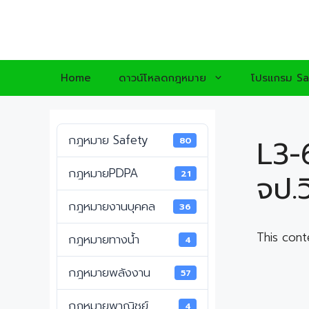
Skip
to
content
Home
ดาวน์โหลดกฎหมาย
โปรแกรม Sa
กฎหมาย Safety
L3-
80
กฎหมายPDPA
21
จป.ว
กฎหมายงานบุคคล
36
This cont
กฎหมายทางน้ำ
4
กฎหมายพลังงาน
57
กฎหมายพาณิชย์
4