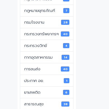
กฎหมายยุทธภัณฑ์
7
กรมโรงงาน
28
กระทรวงทรัพยากรฯ
40
กระทรวงวิทย์
4
กากอุตสาหกรรม
14
การขนส่ง
40
ประกาศ อย.
1
ยาเสพติด
6
สาธารณสุข
38