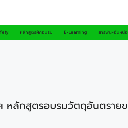
fety
หลักสูตรฝึกอบรม
E-Learning
สารพัน-อันหน่
 หลักสูตรอบรมวัตถุอันตราย