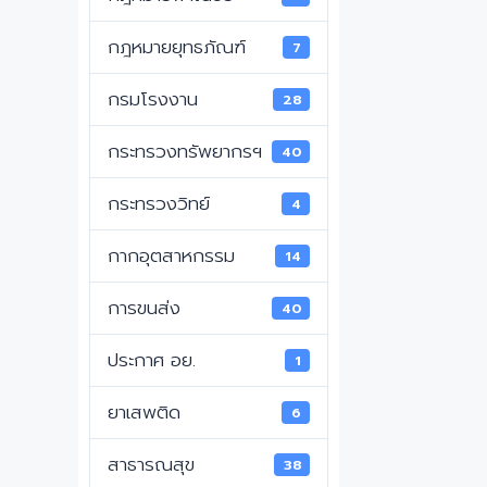
กฎหมายยุทธภัณฑ์
7
กรมโรงงาน
28
กระทรวงทรัพยากรฯ
40
กระทรวงวิทย์
4
กากอุตสาหกรรม
14
การขนส่ง
40
ประกาศ อย.
1
ยาเสพติด
6
สาธารณสุข
38