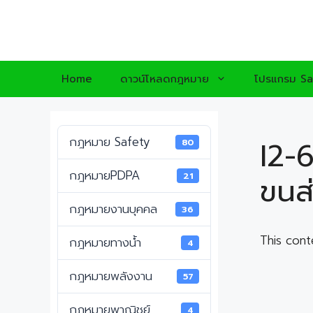
Skip
to
content
Home
ดาวน์โหลดกฎหมาย
โปรแกรม Sa
กฎหมาย Safety
I2-
80
กฎหมายPDPA
21
ขนส
กฎหมายงานบุคคล
36
This cont
กฎหมายทางน้ำ
4
กฎหมายพลังงาน
57
กฎหมายพาณิชย์
4