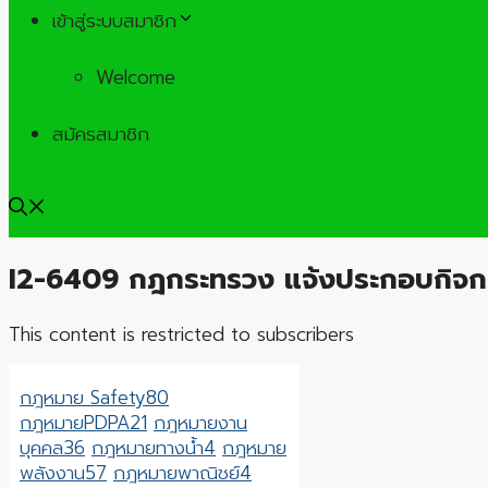
เข้าสู่ระบบสมาชิก
Welcome
สมัครสมาชิก
I2-6409 กฎกระทรวง แจ้งประกอบกิจก
This content is restricted to subscribers
กฎหมาย Safety
80
กฎหมายPDPA
21
กฎหมายงาน
บุคคล
36
กฎหมายทางน้ำ
4
กฎหมาย
พลังงาน
57
กฎหมายพาณิชย์
4