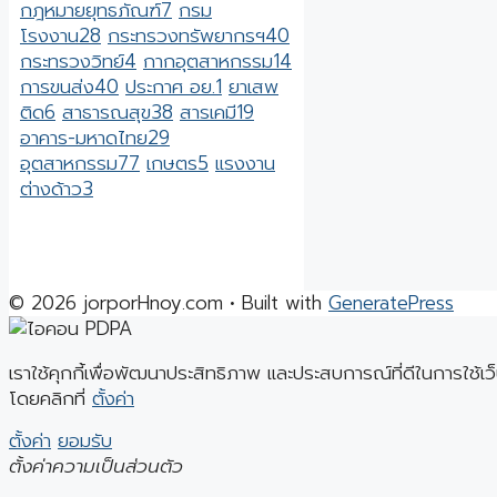
กฎหมายยุทธภัณฑ์
7
กรม
โรงงาน
28
กระทรวงทรัพยากรฯ
40
กระทรวงวิทย์
4
กากอุตสาหกรรม
14
การขนส่ง
40
ประกาศ อย.
1
ยาเสพ
ติด
6
สาธารณสุข
38
สารเคมี
19
อาคาร-มหาดไทย
29
อุตสาหกรรม
77
เกษตร
5
แรงงาน
ต่างด้าว
3
© 2026 jorporHnoy.com
• Built with
GeneratePress
เราใช้คุกกี้เพื่อพัฒนาประสิทธิภาพ และประสบการณ์ที่ดีในการใช้
โดยคลิกที่
ตั้งค่า
ตั้งค่า
ยอมรับ
ตั้งค่าความเป็นส่วนตัว