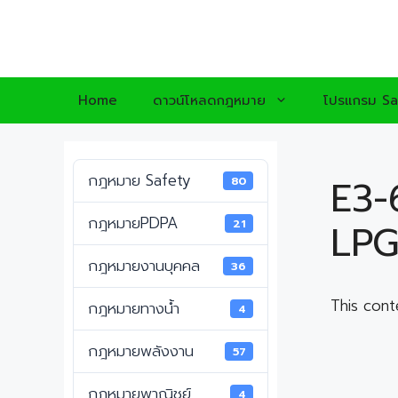
Skip
to
content
Home
ดาวน์โหลดกฎหมาย
โปรแกรม Sa
กฎหมาย Safety
E3-
80
กฎหมายPDPA
21
LP
กฎหมายงานบุคคล
36
This cont
กฎหมายทางน้ำ
4
กฎหมายพลังงาน
57
กฎหมายพาณิชย์
4