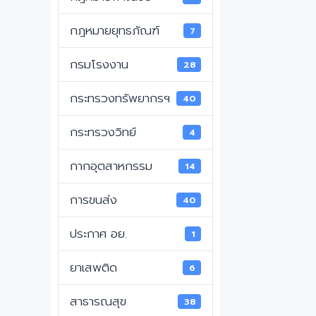
กฎหมายยุทธภัณฑ์
7
กรมโรงงาน
28
กระทรวงทรัพยากรฯ
40
กระทรวงวิทย์
4
กากอุตสาหกรรม
14
การขนส่ง
40
ประกาศ อย.
1
ยาเสพติด
6
สาธารณสุข
38