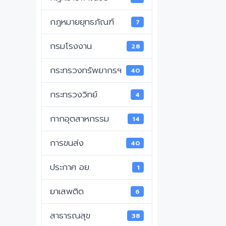
กฎหมายยุทธภัณฑ์
7
กรมโรงงาน
28
กระทรวงทรัพยากรฯ
40
กระทรวงวิทย์
4
กากอุตสาหกรรม
14
การขนส่ง
40
ประกาศ อย.
1
ยาเสพติด
6
สาธารณสุข
38