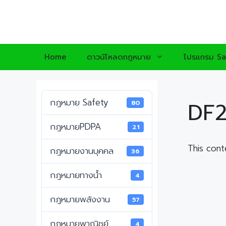
Skip
to
content
Home
ดาวน์โหลดกฎหมาย
โปรแกรม Sa
กฎหมาย Safety
DF2
80
กฎหมายPDPA
21
This cont
กฎหมายงานบุคคล
36
กฎหมายทางน้ำ
4
กฎหมายพลังงาน
57
กฎหมายพาณิชย์
4