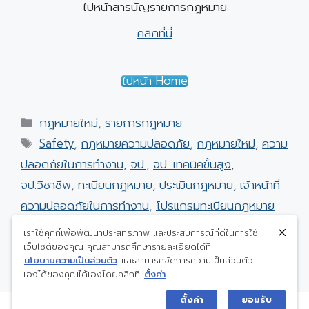
ไปหน้าสารบัญรายการกฎหมาย
คลิกที่นี่
ไปหน้า Home
Categories
กฎหมายใหม่
,
รายการกฎหมาย
Tags
Safety
,
กฎหมายความปลอดภัย
,
กฎหมายใหม่
,
ความ
ปลอดภัยในการทำงาน
,
จป.
,
จป. เทคนิคขั้นสูง
,
จป.วิชาชีพ
,
ทะเบียนกฎหมาย
,
ประเมินกฎหมาย
,
เจ้าหน้าที่
ความปลอดภัยในการทำงาน
,
โปรแกรมทะเบียนกฎหมาย
กฎหมายใหม่ มกราคม 2566
เราใช้คุกกี้เพื่อพัฒนาประสิทธิภาพ และประสบการณ์ที่ดีในการใช้
ภาชนะรับความดัน กับข้อกฎหมายที่เกี่ยวข้อง
เว็บไซต์ของคุณ คุณสามารถศึกษารายละเอียดได้ที่
นโยบายความเป็นส่วนตัว
และสามารถจัดการความเป็นส่วนตัว
เองได้ของคุณได้เองโดยคลิกที่
ตั้งค่า
ตั้งค่า
ยอมรับ