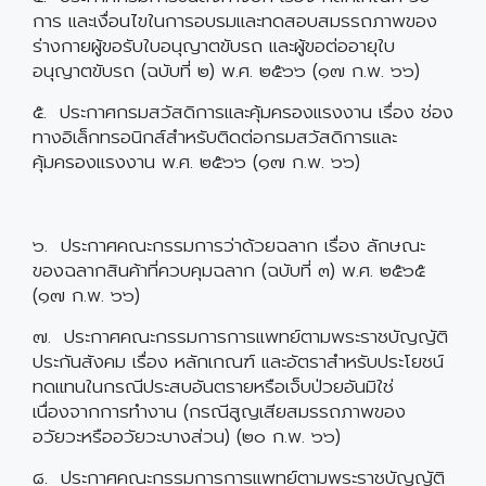
การ และเงื่อนไขในการอบรมและทดสอบสมรรถภาพของ
ร่างกายผู้ขอรับใบอนุญาตขับรถ และผู้ขอต่ออายุใบ
อนุญาตขับรถ (ฉบับที่ ๒) พ.ศ. ๒๕๖๖ (๑๗ ก.พ. ๖๖)
๕. ประกาศกรมสวัสดิการและคุ้มครองแรงงาน เรื่อง ช่อง
ทางอิเล็กทรอนิกส์สำหรับติดต่อกรมสวัสดิการและ
คุ้มครองแรงงาน พ.ศ. ๒๕๖๖ (๑๗ ก.พ. ๖๖)
๖. ประกาศคณะกรรมการว่าด้วยฉลาก เรื่อง ลักษณะ
ของฉลากสินค้าที่ควบคุมฉลาก (ฉบับที่ ๓) พ.ศ. ๒๕๖๕
(๑๗ ก.พ. ๖๖)
๗. ประกาศคณะกรรมการการแพทย์ตามพระราชบัญญัติ
ประกันสังคม เรื่อง หลักเกณฑ์ และอัตราสำหรับประโยชน์
ทดแทนในกรณีประสบอันตรายหรือเจ็บป่วยอันมิใช่
เนื่องจากการทำงาน (กรณีสูญเสียสมรรถภาพของ
อวัยวะหรืออวัยวะบางส่วน) (๒๐ ก.พ. ๖๖)
๘. ประกาศคณะกรรมการการแพทย์ตามพระราชบัญญัติ