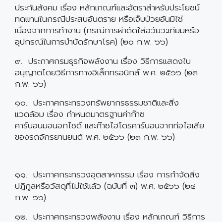
ประกันสังคม เรื่อง หลักเกณฑ์และอัตราสำหรับประโยชน์
ทดแทนในกรณีประสบอันตราย หรือเจ็บป่วยอันมิใช่
เนื่องจากการทำงาน (กรณีการผ่าตัดใส่อวัยวะเทียมหรือ
อุปกรณ์ในการบำบัดรักษาโรค) (๒๐ ก.พ. ๖๖)
๙. ประกาศกรมธุรกิจพลังงาน เรื่อง วิธีการแสดงใบ
อนุญาตโดยวิธีการทางอิเล็กทรอนิกส์ พ.ศ. ๒๕๖๖ (๒๓
ก.พ. ๖๖)
๑๐. ประกาศกระทรวงทรัพยากรธรรมชาติและสิ่ง
แวดล้อม เรื่อง กำหนดมาตรฐานค่าก๊าซ
คาร์บอนมอนอกไซด์ และก๊าซไฮโดรคาร์บอนจากท่อไอเสีย
ของรถจักรยานยนต์ พ.ศ. ๒๕๖๖ (๒๓ ก.พ. ๖๖)
๑๑. ประกาศกระทรวงอุตสาหกรรม เรื่อง การกำจัดสิ่ง
ปฏิกูลหรือวัสดุที่ไม่ใช้แล้ว (ฉบับที่ ๓) พ.ศ. ๒๕๖๖ (๒๔
ก.พ. ๖๖)
๑๒. ประกาศกระทรวงพลังงาน เรื่อง หลักเกณฑ์ วิธีการ