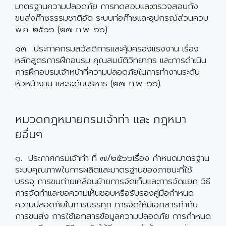
มาตรฐานความปลอดภัย การทดสอบและตรวจสอบถัง
ขนส่งก๊าซธรรมชาติอัด ระบบท่อก๊าซและอุปกรณ์ส่วนควบ
พ.ศ. ๒๕๖๖ (๒๗ ก.พ. ๖๖)
๑๓. ประกาศกรมสวัสดิการและคุ้มครองแรงงาน เรื่อง
หลักสูตรการฝึกอบรม คุณสมบัติวิทยากร และการดำเนิน
การฝึกอบรมเจ้าหน้าที่ความปลอดภัยในการทำงานระดับ
หัวหน้างาน และระดับบริหาร (๒๗ ก.พ. ๖๖)
หมวดกฎหมายกรมเจ้าท่า และ กฎหมา
ยอื่นๆ
๑. ประกาศกรมเจ้าท่า ที่ ๗/๒๕๖๖เรื่อง กำหนดมาตรฐาน
ระบบคุณภาพในการผลิตและมาตรฐานของภาชนะที่ใช้
บรรจุ การขนถ่ายเคลื่อนย้ายการจัดเก็บและการจัดแยก วิธี
การจัดทำและขอความเห็นชอบหรือรับรองคู่มือกำหนด
ความปลอดภัยในการบรรทุก การจัดให้มีเอกสารกำกับ
การขนส่ง การใช้เอกสารข้อมูลความปลอดภัย การกำหนด