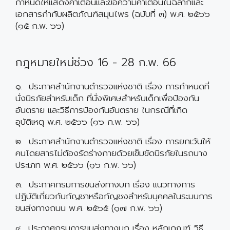
กำหนดให้แสดงคำเตือนและข้อความคำเตือนในฉลากและ
เอกสารกำกับผลิตภัณฑ์สมุนไพร (ฉบับที่ ๓) พ.ศ. ๒๕๖๖
(๑๕ ก.พ. ๖๖)
กฎหมายใหม่ช่วง 16 - 28 ก.พ. 66
๑. ประกาศสำนักงานตำรวจแห่งชาติ เรื่อง การกำหนดที่
นั่งนิรภัยสำหรับเด็ก ที่นั่งพิเศษสำหรับเด็กเพื่อป้องกัน
อันตราย และวิธีการป้องกันอันตราย ในกรณีที่เกิด
อุบัติเหตุ พ.ศ. ๒๕๖๖ (๑๖ ก.พ. ๖๖)
๒. ประกาศสำนักงานตำรวจแห่งชาติ เรื่อง การยกเว้นให้
คนโดยสารไม่ต้องรัดร่างกายด้วยเข็มขัดนิรภัยในรถบาง
ประเภท พ.ศ. ๒๕๖๖ (๑๖ ก.พ. ๖๖)
๓. ประกาศกรมการขนส่งทางบก เรื่อง แนวทางการ
ปฏิบัติเกี่ยวกับกัญชาหรือกัญชงสำหรับบุคคลในระบบการ
ขนส่งทางถนน พ.ศ. ๒๕๖๕ (๑๗ ก.พ. ๖๖)
๔. ประกาศกรมการขนส่งทางบก เรื่อง หลักเกณฑ์ วิธี