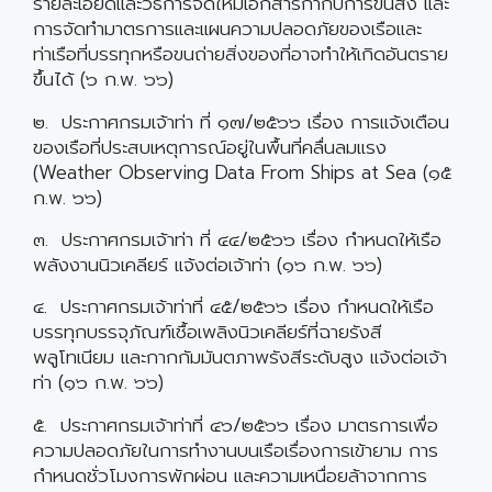
รายละเอียดและวิธีการจัดให้มีเอกสารกำกับการขนส่ง และ
การจัดทำมาตรการและแผนความปลอดภัยของเรือและ
ท่าเรือที่บรรทุกหรือขนถ่ายสิ่งของที่อาจทำให้เกิดอันตราย
ขึ้นได้ (๖ ก.พ. ๖๖)
๒. ประกาศกรมเจ้าท่า ที่ ๑๗/๒๕๖๖ เรื่อง การแจ้งเตือน
ของเรือที่ประสบเหตุการณ์อยู่ในพื้นที่คลื่นลมแรง
(Weather Observing Data From Ships at Sea (๑๕
ก.พ. ๖๖)
๓. ประกาศกรมเจ้าท่า ที่ ๔๔/๒๕๖๖ เรื่อง กำหนดให้เรือ
พลังงานนิวเคลียร์ แจ้งต่อเจ้าท่า (๑๖ ก.พ. ๖๖)
๔. ประกาศกรมเจ้าท่าที่ ๔๕/๒๕๖๖ เรื่อง กำหนดให้เรือ
บรรทุกบรรจุภัณฑ์เชื้อเพลิงนิวเคลียร์ที่ฉายรังสี
พลูโทเนียม และกากกัมมันตภาพรังสีระดับสูง แจ้งต่อเจ้า
ท่า (๑๖ ก.พ. ๖๖)
๕. ประกาศกรมเจ้าท่าที่ ๔๖/๒๕๖๖ เรื่อง มาตรการเพื่อ
ความปลอดภัยในการทำงานบนเรือเรื่องการเข้ายาม การ
กำหนดชั่วโมงการพักผ่อน และความเหนื่อยล้าจากการ