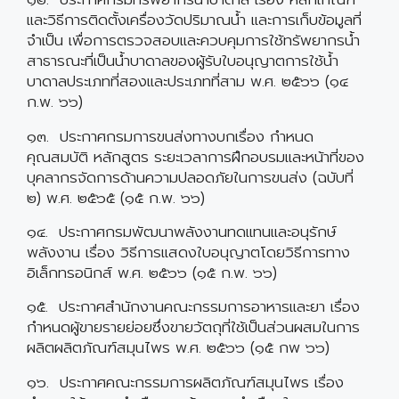
และวิธีการติดตั้งเครื่องวัดปริมาณน้ำ และการเก็บข้อมูลที่
จำเป็น เพื่อการตรวจสอบและควบคุมการใช้ทรัพยากรน้ำ
สาธารณะที่เป็นน้ำบาดาลของผู้รับใบอนุญาตการใช้น้ำ
บาดาลประเภทที่สองและประเภทที่สาม พ.ศ. ๒๕๖๖ (๑๔
ก.พ. ๖๖)
๑๓. ประกาศกรมการขนส่งทางบกเรื่อง กำหนด
คุณสมบัติ หลักสูตร ระยะเวลาการฝึกอบรมและหน้าที่ของ
บุคลากรจัดการด้านความปลอดภัยในการขนส่ง (ฉบับที่
๒) พ.ศ. ๒๕๖๕ (๑๕ ก.พ. ๖๖)
๑๔. ประกาศกรมพัฒนาพลังงานทดแทนและอนุรักษ์
พลังงาน เรื่อง วิธีการแสดงใบอนุญาตโดยวิธีการทาง
อิเล็กทรอนิกส์ พ.ศ. ๒๕๖๖ (๑๕ ก.พ. ๖๖)
๑๕. ประกาศสำนักงานคณะกรรมการอาหารและยา เรื่อง
กำหนดผู้ขายรายย่อยซึ่งขายวัตถุที่ใช้เป็นส่วนผสมในการ
ผลิตผลิตภัณฑ์สมุนไพร พ.ศ. ๒๕๖๖ (๑๕ กพ ๖๖)
๑๖. ประกาศคณะกรรมการผลิตภัณฑ์สมุนไพร เรื่อง